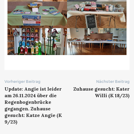
Beitrags-
Vorheriger Beitrag
Nächster Beitrag
Update: Angie ist leider
Zuhause gesucht: Kater
Navigation
am 26.11.2024 über die
Willi (K 18/23)
Regenbogenbrücke
gegangen. Zuhause
gesucht: Katze Angie (K
9/23)