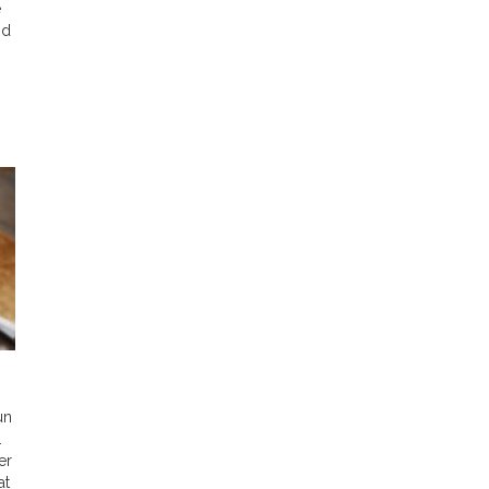
e
nd
un
.
er
at