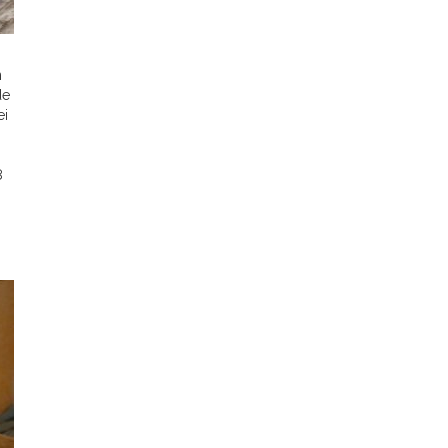
s
n
de
ei
8