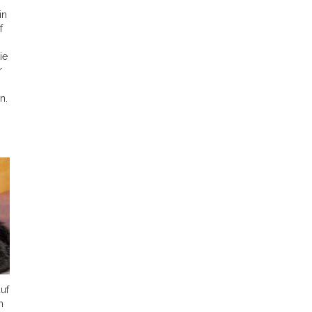
in
f
ie
r
n.
uf
n