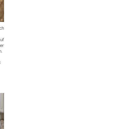
uch
uf
er
n.
8