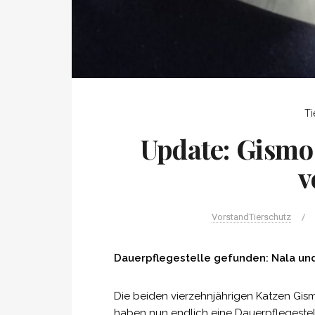
Ti
Update: Gismo
v
VorstandTierschutz
/
Dauerpflegestelle gefunden: Nala un
Die beiden vierzehnjährigen Katzen Gismo
haben nun endlich eine Dauerpflegeste