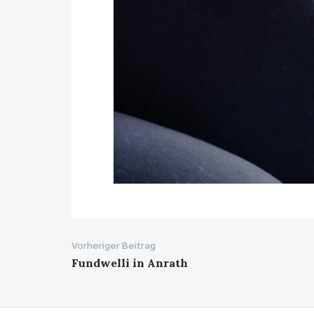
Beitrags-
Vorheriger Beitrag
Fundwelli in Anrath
Navigation