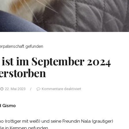
erpatenschaft gefunden
 ist im September 2024
erstorben
22. Mai 2023
/
Kommentare deaktiviert
d Gismo
 (rottiger mit weiß) und seine Freundin Nala (grautiger)
lle in Kempen gefunden.