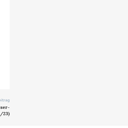
itrag
rser-
/23)