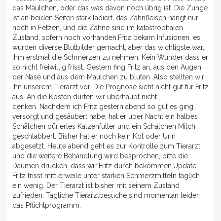
das Mäulchen, oder das was davon noch übrig ist. Die Zunge
ist an beiden Seiten stark lädiert, das Zahnfleisch hängt nur
noch in Fetzen, und die Zähne sind im katastrophalen
Zustand, sofern noch vorhanden.Fritz bekam Infusionen, es
wurden diverse Blutbilder gemacht, aber das wichtigste war,
ihm erstmal die Schmerzen zu nehmen. Kein Wunder dass er
so nicht freiwillig frisst. Gestern fing Fritz an, aus den Augen,
der Nase und aus dem Mäulchen zu bluten. Also stellten wir
ihn unserem Tierarzt vor. Die Prognose sieht nicht gut für Fritz
aus. An die Kosten dürfen wir überhaupt nicht
denken. Nachdem ich Fritz gestern abend so gut es ging,
versorgt und gesäubert habe, hat er über Nacht ein halbes
Schälchen püriertes Katzenfutter und ein Schälchen Milch
geschlabbert. Bisher hat er noch kein Kot oder Urin
abgesetzt. Heute abend geht es zur Kontrolle zum Tierarzt
und die weitere Behandlung wird besprochen, bitte die
Daumen drücken, dass wir Fritz durch bekommen.Update:
Fritz frisst mittlerweile unter starken Schmerzmitteln täglich
ein wenig. Der Tierarzt ist bisher mit seinem Zustand
zufrieden. Tägliche Tierarztbesuche sind momentan leider
das Pflichtprogramm.