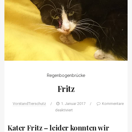
Regenbogenbrücke
Fritz
VorstandTierschutz
/
1. Januar 2017
/
Kommentare
deaktiviert
Kater Fritz – leider konnten wir