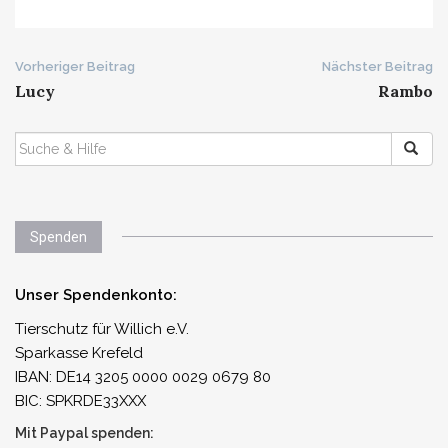
Beitrags-
Vorheriger Beitrag
Nächster Beitrag
Lucy
Rambo
Navigation
SUCHEN
NACH:
Spenden
Unser Spendenkonto:
Tierschutz für Willich e.V.
Sparkasse Krefeld
IBAN: DE14 3205 0000 0029 0679 80
BIC: SPKRDE33XXX
Mit Paypal spenden: