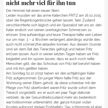
nicht mehr viel für ihn tun
Der Himmel hat einen neuen Stern
Leider mussten wir das arme Katerchen FRITZ am 16.10.2015
über die Regenbogenbrücke gehen lassen. Sein Zustand
verschlechterte sich täglich und ein Spezialist riet uns an, den
Kater endlich von seinen unerträglichen Schmerzen zu
erlösen. Eine aufwändige und teure Therapie hätte sein Leben
nur um max. 3 – 4 Wochen verlängert, allerdings würde dies
auch nicht schmerzfrei ablaufen können. Aus diesem Grunde
sind wir dem Rat des Tierarztes gefolgt und haben Fritz
erlösen lassen. Auch in seinen letzten Tagen haben wir Fritz
begleitet und ihn spüren lassen, dass es auch noch nette
Menschen gibt, die das Schicksal von Fritz tief berührt haben
und mit ihm gelitten haben.
Am Sonntag (11.10.2015) haben wir den achtjährigen Kater
Fritz aufgenommen. Ein junger Mann hatte Fritz aus der
Wohnung seiner Eltern geholt, da diese scheinbar mit der
Pflege von Fritz überfordert waren.Fritz wurde sofort dem
Tierarzt vorgestellt, wo er auch ein paar Tage stationär
verblieb, da der Gesundheitszustand mehr als bedenklich
war.Vollkommen unterernährt, der ganze Körper voller
Krusten aufgrund starken Flohbefalls. Das schlimmste ist aber