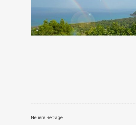
Beitrags-
Neuere Beiträge
Navigation