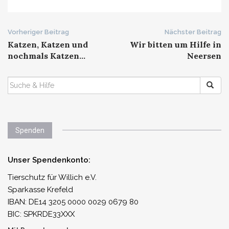
Beitrags-
Vorheriger Beitrag
Nächster Beitrag
Katzen, Katzen und
Wir bitten um Hilfe in
Navigation
nochmals Katzen…
Neersen
SUCHEN
NACH:
Spenden
Unser Spendenkonto:
Tierschutz für Willich e.V.
Sparkasse Krefeld
IBAN: DE14 3205 0000 0029 0679 80
BIC: SPKRDE33XXX