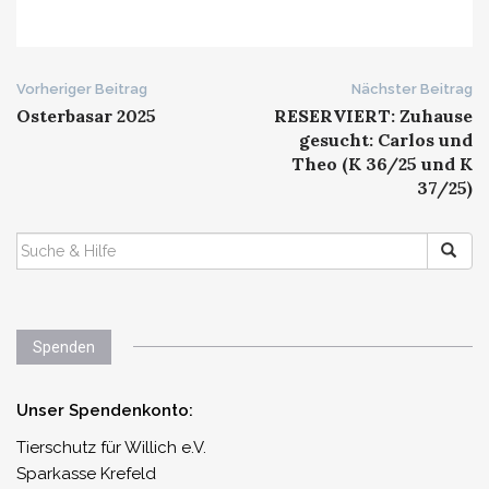
Beitrags-
Vorheriger Beitrag
Nächster Beitrag
Osterbasar 2025
RESERVIERT: Zuhause
Navigation
gesucht: Carlos und
Theo (K 36/25 und K
37/25)
SUCHEN
NACH:
Spenden
Unser Spendenkonto:
Tierschutz für Willich e.V.
Sparkasse Krefeld