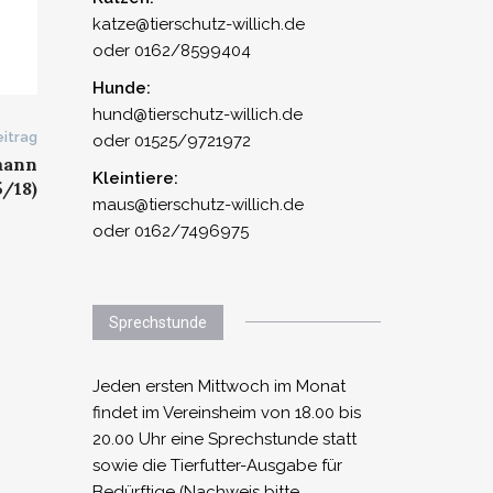
katze@tierschutz-willich.de
oder 0162/8599404
Hunde:
hund@tierschutz-willich.de
itrag
oder 01525/9721972
mann
Kleintiere:
5/18)
maus@tierschutz-willich.de
oder 0162/7496975
Sprechstunde
Jeden ersten Mittwoch im Monat
findet im Vereinsheim von 18.00 bis
20.00 Uhr eine Sprechstunde statt
sowie die Tierfutter-Ausgabe für
Bedürftige (Nachweis bitte