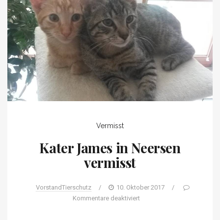
Vermisst
Kater James in Neersen
vermisst
VorstandTierschutz
/
10. Oktober 2017
/
Kommentare deaktiviert