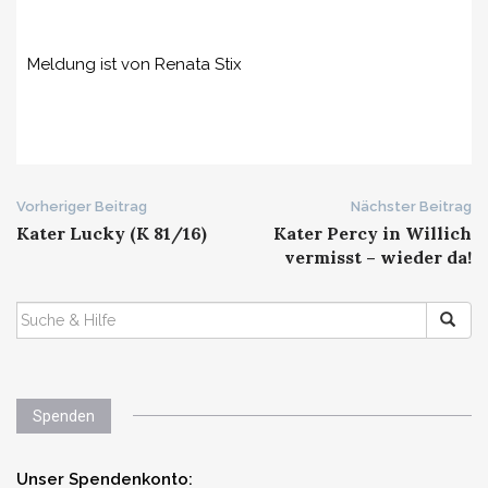
Meldung ist von Renata Stix
Beitrags-
Vorheriger Beitrag
Nächster Beitrag
Kater Lucky (K 81/16)
Kater Percy in Willich
Navigation
vermisst – wieder da!
SUCHEN
NACH:
Spenden
Unser Spendenkonto: