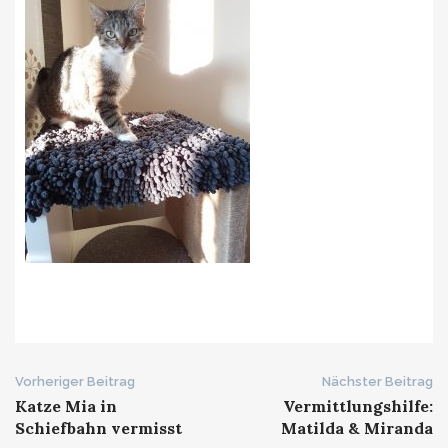
Beitrags-
Vorheriger Beitrag
Nächster Beitrag
Katze Mia in
Vermittlungshilfe:
Navigation
Schiefbahn vermisst
Matilda & Miranda