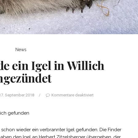
News
 ein Igel in Willich
ngezündet
17. September 2018
/
Kommentare deaktiviert
llich gefunden
schon wieder ein verbrannter Igel gefunden. Die Finder
 haben den Igel an Herbert Zitzelsberger übergeben, der