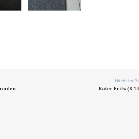
Nächster Be
efunden
Kater Fritz (K 1