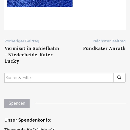
Beitrags-
Vorheriger Beitrag
Nächster Beitrag
Vermisst in Schiefbahn
Fundkater Anrath
Navigation
– Niederheide, Kater
Lucky
SUCHEN
NACH:
Spenden
Unser Spendenkonto:
Tierschutz für Willich e.V.