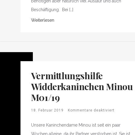
benötigen aber natürlich viel Auslauf und auch
Beschäftigung. Bei […]
Weiterlesen
Vermittlungshilfe
Widderkaninchen Minou
M01/19
18. Februar 2019
Kommentare deaktiviert
Unsere Kaninchendame Minou ist seit ein paar
Wochen alleine, da ihr Partner verstorben ist. Sie ist