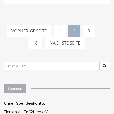
Beitrags-
Navigation
VORHERIGE SEITE
1
2
3
…
18
NÄCHSTE SEITE
SUCHEN
NACH:
Spenden
Unser Spendenkonto:
Tierschutz für Willich e.V.